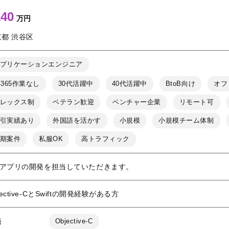
140
万円
京都 渋谷区
プリケーションエンジニア
4365作業なし
30代活躍中
40代活躍中
BtoB向け
オフ
レックス制
ベテラン歓迎
ベンチャー企業
リモート可
引実績あり
外国語を活かす
小規模
小規模チーム体制
期案件
私服OK
高トラフィック
OSアプリの開発を担当していただきます。
jective-CとSwiftの開発経験がある方
語
Objective-C