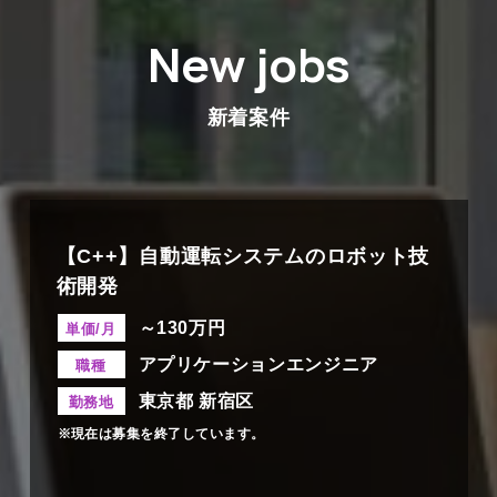
New jobs
新着案件
【C++】自動運転システムのロボット技
術開発
～130万円
単価/月
アプリケーションエンジニア
職種
東京都 新宿区
勤務地
※現在は募集を終了しています。