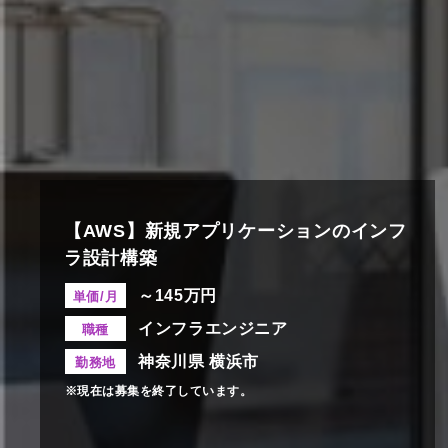
【AWS】新規アプリケーションのインフ
ラ設計構築
～145万円
単価/月
インフラエンジニア
職種
神奈川県 横浜市
勤務地
※現在は募集を終了しています。