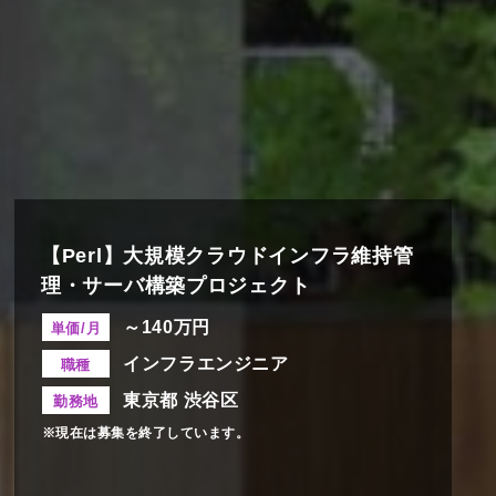
【Perl】大規模クラウドインフラ維持管
理・サーバ構築プロジェクト
～140万円
単価/月
インフラエンジニア
職種
東京都 渋谷区
勤務地
※現在は募集を終了しています。