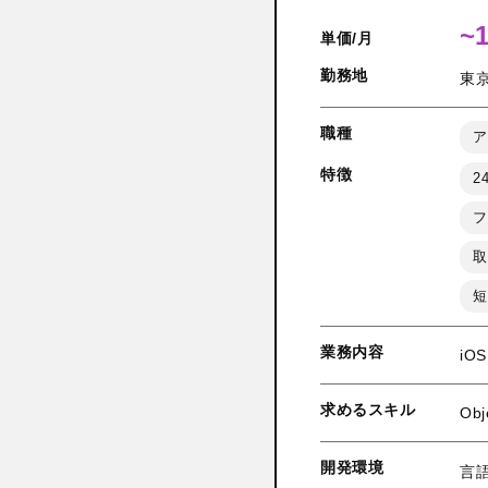
~
単価/月
勤務地
東
職種
ア
特徴
2
フ
取
短
業務内容
i
求めるスキル
Ob
開発環境
言