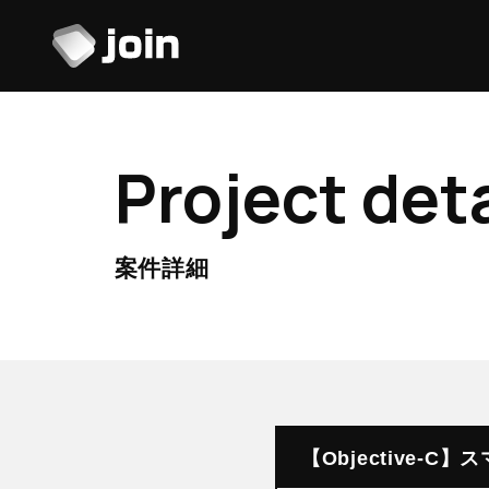
Project deta
案件詳細
【Objective-