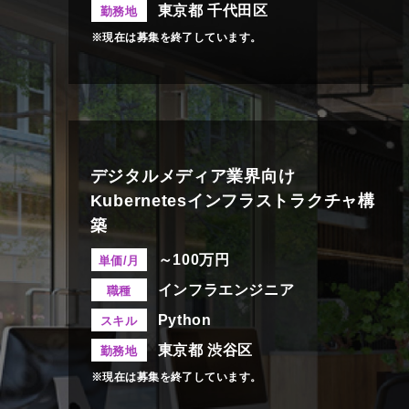
東京都 千代田区
勤務地
※現在は募集を終了しています。
デジタルメディア業界向け
Kubernetesインフラストラクチャ構
築
～100万円
単価/月
インフラエンジニア
職種
Python
スキル
東京都 渋谷区
勤務地
※現在は募集を終了しています。