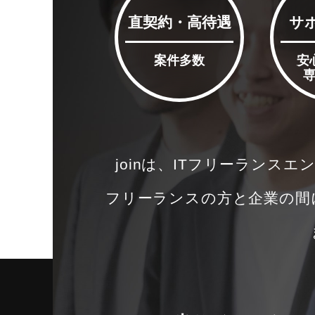
直契約・高待遇
サ
案件多数
安
joinは、ITフリーランスエ
フリーランスの方と企業の間