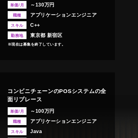
～130万円
単価/月
アプリケーションエンジニア
職種
C++
スキル
東京都 新宿区
勤務地
※現在は募集を終了しています。
コンビニチェーンのPOSシステムの全
面リプレース
～100万円
単価/月
アプリケーションエンジニア
職種
Java
スキル