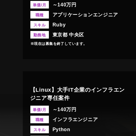
～140万円
単価/月
アプリケーションエンジニア
職種
Ruby
スキル
東京都 中央区
勤務地
※現在は募集を終了しています。
【Linux】大手IT企業のインフラエン
ジニア専任案件
～140万円
単価/月
インフラエンジニア
職種
Python
スキル