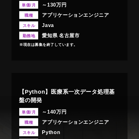
～130万円
単価/月
アプリケーションエンジニア
職種
Java
スキル
愛知県 名古屋市
勤務地
※現在は募集を終了しています。
【Python】医療系一次データ処理基
盤の開発
～140万円
単価/月
アプリケーションエンジニア
職種
Python
スキル