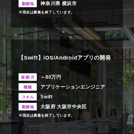
神奈川県 横浜市
勤務地
※現在は募集を終了しています。
【Swift】iOS/Androidアプリの開発
～80万円
単価/月
アプリケーションエンジニア
職種
Swift
スキル
大阪府 大阪市中央区
勤務地
※現在は募集を終了しています。