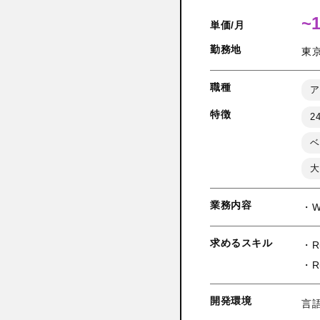
~
単価/月
勤務地
東
職種
ア
特徴
2
ベ
大
業務内容
・
求めるスキル
・R
・R
開発環境
言