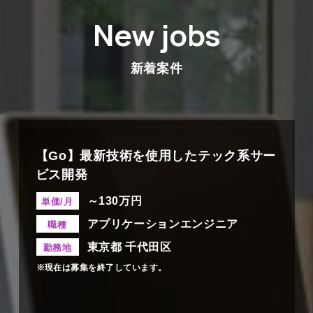
New jobs
新着案件
【Go】最新技術を使用したテック系サー
ビス開発
～130万円
単価/月
アプリケーションエンジニア
職種
東京都 千代田区
勤務地
※現在は募集を終了しています。