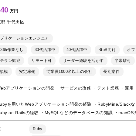
140
万円
京都 千代田区
プリケーションエンジニア
4365作業なし
30代活躍中
40代活躍中
BtoB向け
オフ
テラン歓迎
リモート可
リーダー経験を活かす
半常駐可
規模
安定稼働
従業員1000名以上の会社
長期案件
Webアプリケーションの開発 ・サービスの改修 ・テスト業務 ・運用
ubyを用いたWebアプリケーション開発の経験 ・RubyMine/Sla
uby on Railsの経験 ・MySQLなどのデータベースの知識 ・macO
語
Ruby