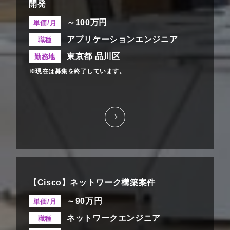
開発
～100万円
単価/月
アプリケーションエンジニア
職種
東京都 品川区
勤務地
※現在は募集を終了しています。
【Cisco】ネットワーク構築案件
～90万円
単価/月
ネットワークエンジニア
職種